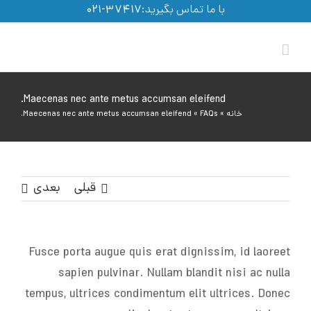
Ski
با ما تماس بگیرید:
۳۷۴۱۷-۰۲۱
t
conten
Maecenas nec ante metus accumsan eleifend.
خانه
»
FAQs
»
Maecenas nec ante metus accumsan eleifend.
قبلی
بعدی
Fusce porta augue quis erat dignissim, id laoreet
sapien pulvinar. Nullam blandit nisi ac nulla
tempus, ultrices condimentum elit ultrices. Donec