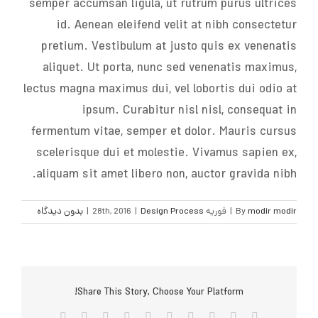
semper accumsan ligula, ut rutrum purus ultrices
id. Aenean eleifend velit at nibh consectetur
pretium. Vestibulum at justo quis ex venenatis
aliquet. Ut porta, nunc sed venenatis maximus,
lectus magna maximus dui, vel lobortis dui odio at
ipsum. Curabitur nisl nisl, consequat in
fermentum vitae, semper et dolor. Mauris cursus
scelerisque dui et molestie. Vivamus sapien ex,
aliquam sit amet libero non, auctor gravida nibh.
modir modir
By
|
فوریه 28th, 2016
Design Process
|
|
بدون ديدگاه
Share This Story, Choose Your Platform!
Facebook
Twitter
Reddit
LinkedIn
WhatsApp
Tumblr
Vk
Pinterest
Xing
پست